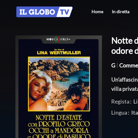
Home
In diretta
Notte d
odore d
G
|
Comme
Un’affascin
villa priva
Regista
:
L
Lingua
:
Ita