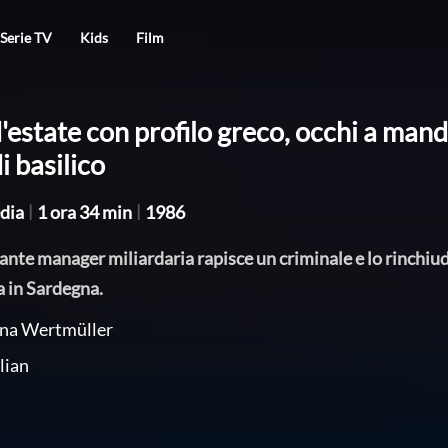
Serie TV
Kids
Film
'estate con profilo greco, occhi a mand
i basilico
dia
|
1 ora 34 min
|
1986
ante manager miliardaria rapisce un criminale e lo rinchiud
ta in Sardegna.
ina Wertmüller
lian