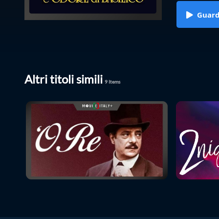
Guar
Altri titoli simili
9
Items