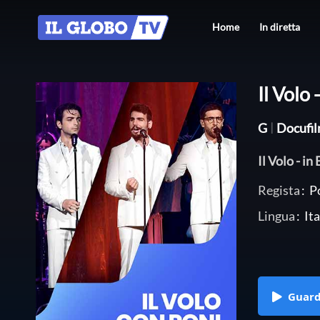
Home
In diretta
Il Volo 
G
|
Docufi
Il Volo - in
Regista
:
Po
Lingua
:
Ita
Guar