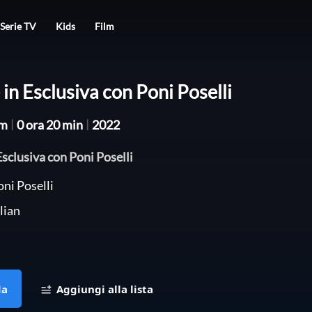
Serie TV
Kids
Film
- in Esclusiva con Poni Poselli
lm
|
0 ora 20 min
|
2022
 Esclusiva con Poni Poselli
ni Poselli
lian
da
Aggiungi alla lista