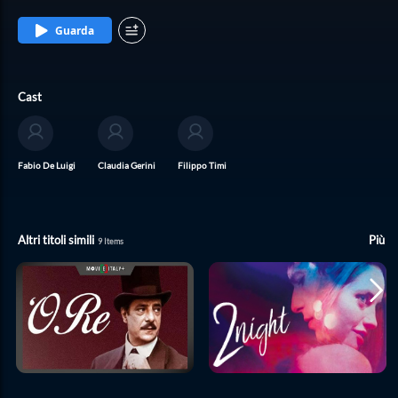
Guarda
Cast
Fabio De Luigi
Claudia Gerini
Filippo Timi
Altri titoli simili
Più
9
Items