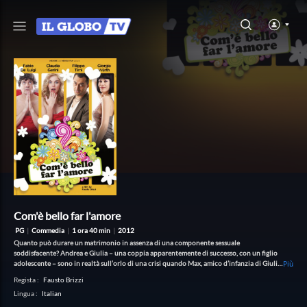
Com'è bello far l'amore
PG
|
Commedia
|
1 ora 40 min
|
2012
Quanto può durare un matrimonio in assenza di una componente sessuale
soddisfacente? Andrea e Giulia – una coppia apparentemente di successo, con un figlio
adolescente – sono in realtà sull’orlo di una crisi quando Max, amico d’infanzia di Giulia,
Più
irrompe nelle loro vite come un tornado. Oggi affermata pornostar, Max offrirà consigli
Regista
:
Fausto Brizzi
basati sulla propria esperienza erotica, ravvivando l’intera famiglia e scuotendola dalla
Lingua
:
Italian
sua pigra e monotona routine.