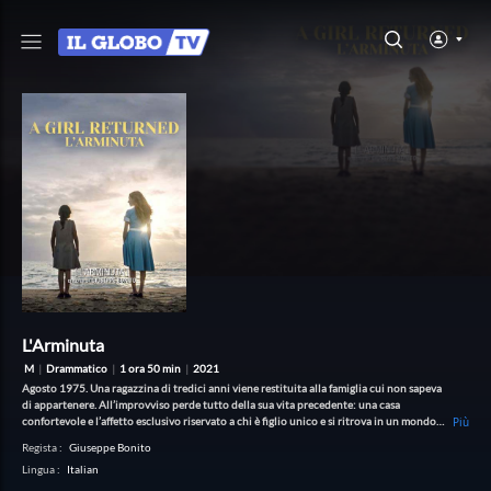
L'Arminuta
M
|
Drammatico
|
1 ora 50 min
|
2021
Agosto 1975. Una ragazzina di tredici anni viene restituita alla famiglia cui non sapeva
di appartenere. All’improvviso perde tutto della sua vita precedente: una casa
confortevole e l’affetto esclusivo riservato a chi è figlio unico e si ritrova in un mondo
Più
estraneo appena sfiorato dal progresso e a dover condividere lo spazio di una casa
Regista
:
Giuseppe Bonito
piccola e buia con altri cinque fratelli.
Lingua
:
Italian