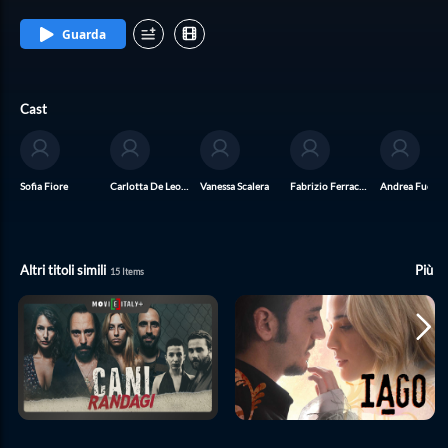
Guarda
Cast
Sofia Fiore
Carlotta De Leonardis
Vanessa Scalera
Fabrizio Ferracane
Andrea Fuorto
Altri titoli simili
Più
15
Items