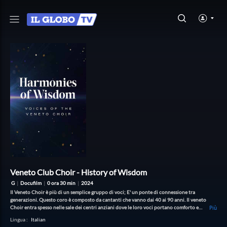
Veneto Club Choir - History of Wisdom
G
|
Docufilm
|
0 ora 30 min
|
2024
Il Veneto Choir è più di un semplice gruppo di voci; E' un ponte di connessione tra
generazioni. Questo coro è composto da cantanti che vanno dai 40 ai 90 anni. Il veneto
Choir entra spesso nelle sale dei centri anziani dove le loro voci portano comforto e
Più
gioia ai residenti. Vieni con noi a conoscere i volti dietro le loro voci! In questo video ci
Lingua
:
Italian
sediamo insieme ad alcuni membri del coro che condividono con noi le loro storie,