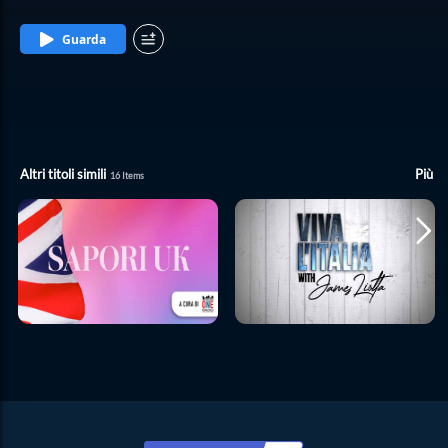
l'impatto che la musica ha avuto nella loro vita e la gioia nel relazionarsi con un
pubblico di tutte le età. La loro passione ci ispira e ci comforta.
Guarda
Altri titoli simili
Più
16
Items