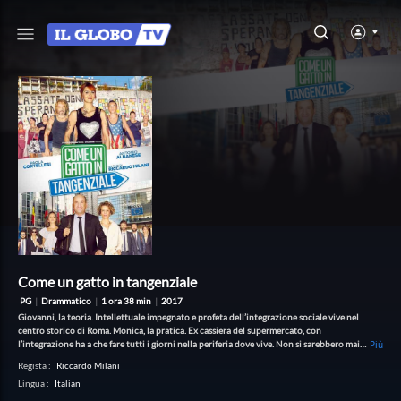
Come un gatto in tangenziale
PG
|
Drammatico
|
1 ora 38 min
|
2017
Giovanni, la teoria. Intellettuale impegnato e profeta dell’integrazione sociale vive nel
centro storico di Roma. Monica, la pratica. Ex cassiera del supermercato, con
l’integrazione ha a che fare tutti i giorni nella periferia dove vive. Non si sarebbero mai
Più
incontrati se i loro figli non avessero deciso di fidanzarsi. Monica e Giovanni, entrambi
Regista
:
Riccardo Milani
vittime di spietati pregiudizi sulla classe sociale dell’altro, sono le persone più diverse
Lingua
:
Italian
sulla faccia della terra, ma hanno un obiettivo in comune: la storia tra i loro figli deve
finire. Per portare a termine il comune proposito, i due cominciano, loro malgrado, a