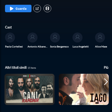
frequentarsi e a entrare l’uno nel mondo dell’altro: Giovanni, abituato ai film impegnati
nei cinema d’essai, si ritroverà a seguire sua figlia in una caotica multisala di periferia
Guarda
davanti, tra ragazzini urlanti, spintoni e cestini di pop corn che rotolano per terra,
Monica, invece, da sempre abituata a passare le sue vacanze a Coccia di Morto, tra
distese di corpi stipati come sardine e aerei che scaricano carburante sopra la testa, si
ritroverà nella scicchissima riserva naturale di Capalbio, tra intellettuali, vip e
improbabili conversazioni sull’arte contemporanea. Finché improvvisamente qualcosa
Cast
tra di loro cambia. Entrambi capiscono di non poter fare a meno uno dell’altra anche se
forse la loro storia durerà come “un gatto in tangenziale”.
Paola Cortellesi
Antonio Albanese
Sonia Bergamsco
Luca Angeletti
Alice Maselli
Altri titoli simili
Più
15
Items