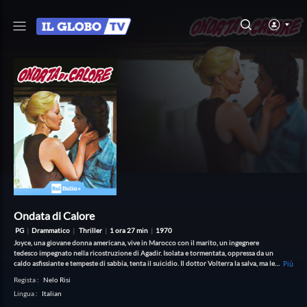
Ondata di Calore
PG
|
Drammatico
|
Thriller
|
1 ora 27 min
|
1970
Joyce, una giovane donna americana, vive in Marocco con il marito, un ingegnere
tedesco impegnato nella ricostruzione di Agadir. Isolata e tormentata, oppressa da un
caldo asfissiante e tempeste di sabbia, tenta il suicidio. Il dottor Volterra la salva, ma le
Più
sue angosce persistono e precipita in un profondo crollo psicologico
Regista
:
Nelo Risi
Lingua
:
Italian