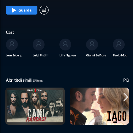
Guarda
Cast
Jean Seberg
Luigi Pistilli
Lilia Nguyen
Gianni Belfiore
Paolo Modugn
Altri titoli simili
Più
15
Items