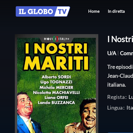
Home
In diretta
I Nostr
U/A
|
Comm
Tre episodi
Jean-Claude
italiana.
Regista
:
L
Lingua
:
Ita