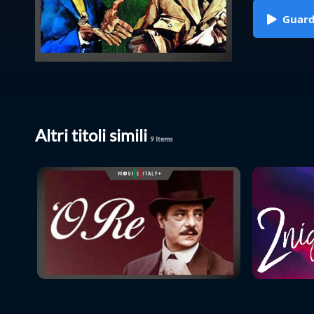
Guar
Altri titoli simili
9
Items