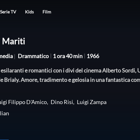
Serie TV
Kids
Film
i Mariti
edia
Drammatico
|
1 ora 40 min
|
1966
|
 esilaranti e romantici con i divi del cinema Alberto Sordi,
 Brialy. Amore, tradimento e gelosia in una fantastica c
uigi Filippo D'Amico
,
Dino Risi
,
Luigi Zampa
lian