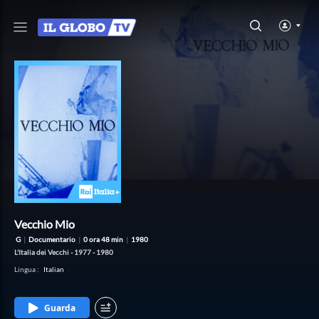
Vecchio Mio
G
|
Documentario
|
0 ora 48 min
|
1980
L'Italia dei Vecchi - 1977 - 1980
Lingua
:
Italian
Guarda