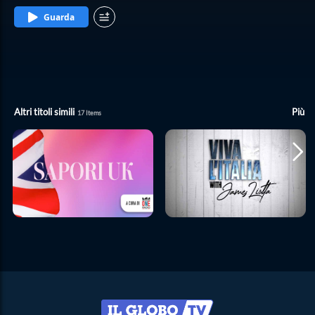
Guarda
Altri titoli simili
Più
17
Items