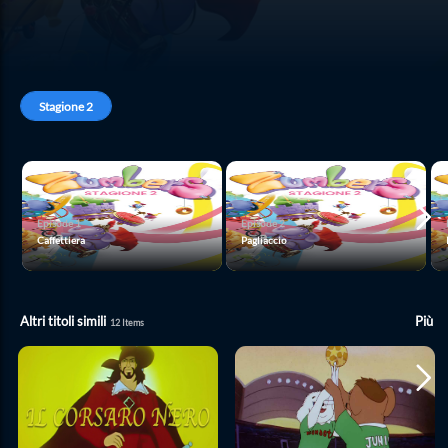
Stagione
2
Episode
1
Episode
2
Caffettiera
Pagliaccio
Altri titoli simili
Più
12
Items