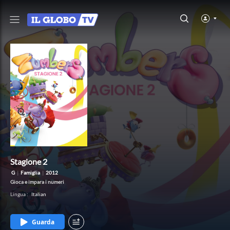
Stagione 2
G
|
Famiglia
|
2012
Gioca e impara i numeri
Lingua
:
Italian
Guarda