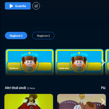
Guarda
Stagione
1
Stagione
2
Episode
1
Episode
2
Telefono
Ombrello
Altri titoli simili
Più
12
Items