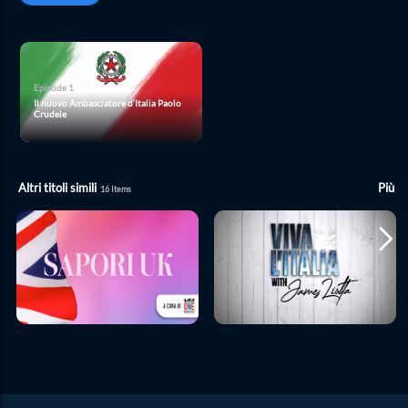
Episode
1
Il nuovo Ambasciatore d’Italia Paolo
Crudele
Altri titoli simili
Più
16
Items