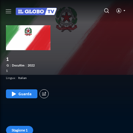
1
G
|
Docufilm
|
2022
1
Lingua
:
Italian
Guarda
Stagione
1