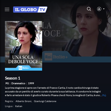
Season 1
PG
|
Drammatico
|
1999
La prima stagione si apre con l'arresto di Franco Cartia, il noto cardiochirurgo è stato
accusato da un pentito di averlo curato durante la sua latitanza. A condurre le indagini
e farlo arrestare è stato il giudice Roberto Pisana che di Nora, la moglie di Cartia, è uno
Più
dei più cari amici. Nora insieme al padre, un ricco costruttore e al figlio diciottenne,
Regista
:
Alberto Sironi
,
Gianluigi Calderone
Pietro, si battono per far scarcerare l'uomo.
Lingua
:
Italian