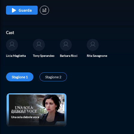
Guarda
Cast
Licia Maglietta
Tony Sperandeo
Barbara Ricci
Rita Savagnone
Stagione
1
Stagione
2
Episode
1
Una sola debole voce