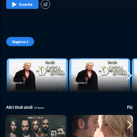
Guarda
Stagione
1
Episode
1
Episode
2
Altri titoli simili
Più
14
Items