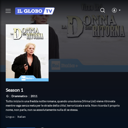
Season 1
G
|
Drammatico
|
2011
Tutto inizia in una fredda notte romana, quando una donna (Virna Lisi) viene ritrovata
mentre vaga senza meta per le strade della citta', terrorizzata e sola. Non ricorda il proprio
nome, non parla, non sa asssolutamente nulla di se stessa.
Lingua
:
Italian