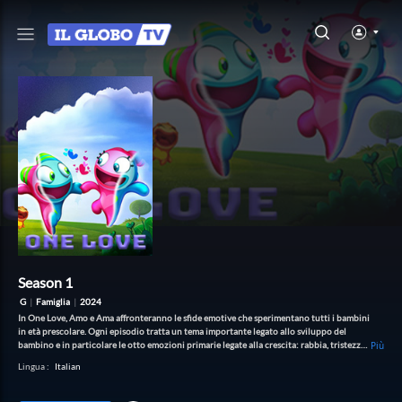
Season 1
G
|
Famiglia
|
2024
In One Love, Amo e Ama affronteranno le sfide emotive che sperimentano tutti i bambini
in età prescolare. Ogni episodio tratta un tema importante legato allo sviluppo del
bambino e in particolare le otto emozioni primarie legate alla crescita: rabbia, tristezza,
Più
paura, gioia, interesse, sorpresa, disgusto e vergogna. Pertanto, alcuni dei principali
Lingua
:
Italian
argomenti trattati sono la gestione della rabbia e della gioia, la paura di crescere, il
sentimento della vittoria e della sconfitta, il confronto con il gruppo, l'amicizia e
l'amore. La serie, che fornisce un panorama completo delle emozioni, aiuta i bambini e le