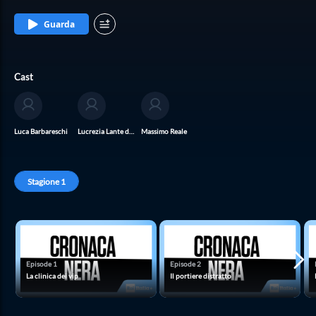
Guarda
Cast
Luca Barbareschi
Lucrezia Lante della Rovere
Massimo Reale
Stagione
1
Episode
1
Episode
2
La clinica dei vip
Il portiere distratto