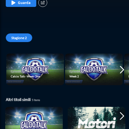
Guarda
Stagione
2
Episode
1
Episode
2
Calcio Talk - Week One
Week 2
Altri titoli simili
5
Items