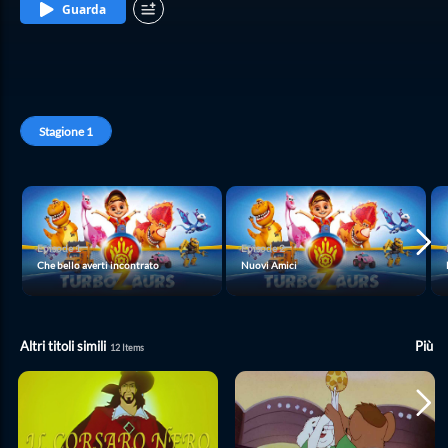
Guarda
Stagione
1
Episode
1
Episode
2
Che bello averti incontrato
Nuovi Amici
Altri titoli simili
Più
12
Items