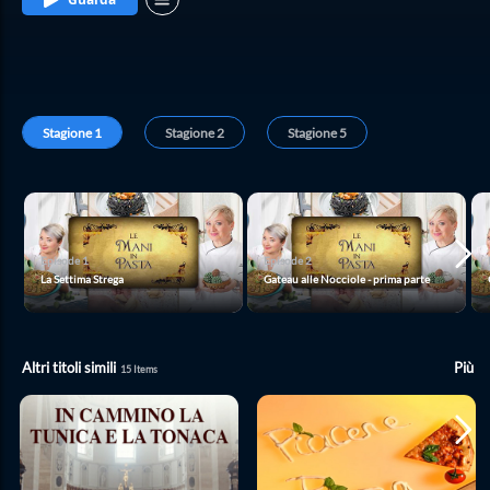
Stagione
1
Stagione
2
Stagione
5
Episode
1
Episode
2
La Settima Strega
Gateau alle Nocciole - prima parte
Altri titoli simili
Più
15
Items